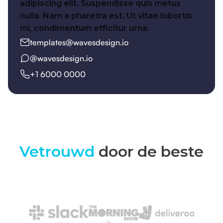
adipiscing elit. Suspendisse quis metus
nulla. Nam a pharetra est. Ut vitae lobortis
mi, condimentum efficitur urna.
templates@wavesdesign.io
@wavesdesign.io
+1 6000 0000
Vetrouwd
door de beste