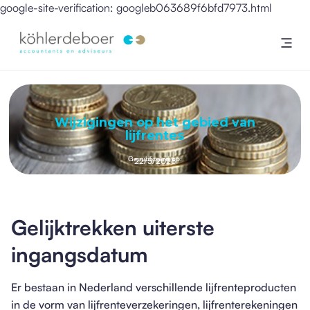
google-site-verification: googleb063689f6bfd7973.html
Wijzigingen op het gebied van
lijfrentes
Gepubliceerd op:
22/5/2026
Gelijktrekken uiterste
ingangsdatum
Er bestaan in Nederland verschillende lijfrenteproducten
in de vorm van lijfrenteverzekeringen, lijfrenterekeningen