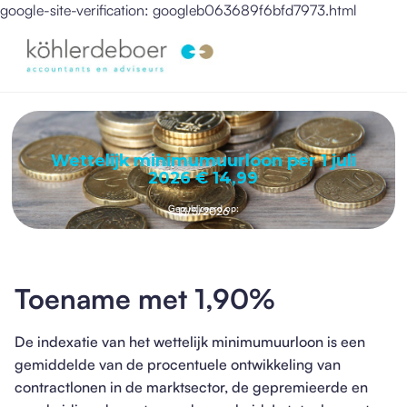
google-site-verification: googleb063689f6bfd7973.html
Wettelijk minimumuurloon per 1 juli
2026 € 14,99
Gepubliceerd op:
13/5/2026
Toename met 1,90%
De indexatie van het wettelijk minimumuurloon is een
gemiddelde van de procentuele ontwikkeling van
contractlonen in de marktsector, de gepremieerde en