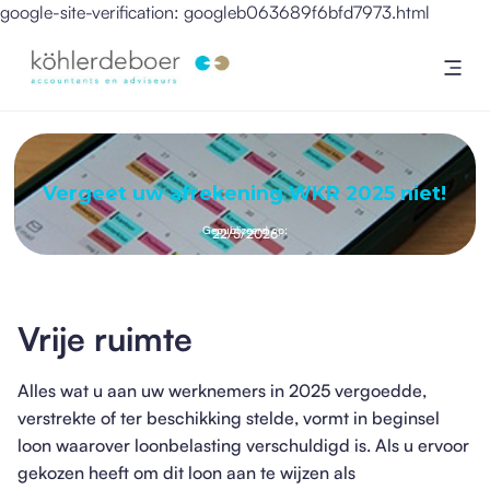
google-site-verification: googleb063689f6bfd7973.html
Vergeet uw afrekening WKR 2025 niet!
Gepubliceerd op:
22/5/2026
Vrije ruimte
Alles wat u aan uw werknemers in 2025 vergoedde,
verstrekte of ter beschikking stelde, vormt in beginsel
loon waarover loonbelasting verschuldigd is. Als u ervoor
gekozen heeft om dit loon aan te wijzen als