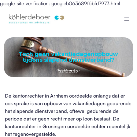
google-site-verification: googleb063689f6bfd7973.html
Toch geen vakantiedagenopbouw
tijdens slapend dienstverband?
Gepubliceerd op:
22/5/2026
De kantonrechter in Arnhem oordeelde onlangs dat er
ook sprake is van opbouw van vakantiedagen gedurende
het slapende dienstverband, oftewel gedurende de
periode dat er geen recht meer op loon bestaat. De
kantonrechter in Groningen oordeelde echter recentelijk
het tegenovergestelde.