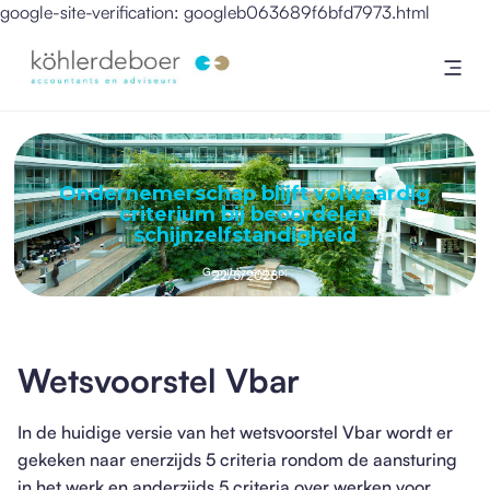
google-site-verification: googleb063689f6bfd7973.html
Ondernemerschap blijft volwaardig
criterium bij beoordelen
schijnzelfstandigheid
Gepubliceerd op:
22/5/2026
Wetsvoorstel Vbar
In de huidige versie van het wetsvoorstel Vbar wordt er
gekeken naar enerzijds 5 criteria rondom de aansturing
in het werk en anderzijds 5 criteria over werken voor