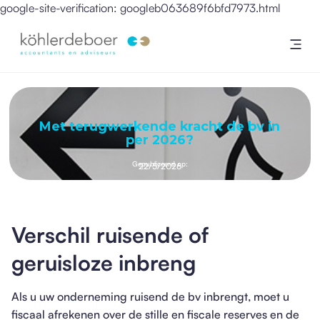
google-site-verification: googleb063689f6bfd7973.html
Met terugwerkende kracht de bv in
per 2026?
Gepubliceerd op:
22/5/2026
Verschil ruisende of
geruisloze inbreng
Als u uw onderneming ruisend de bv inbrengt, moet u
fiscaal afrekenen over de stille en fiscale reserves en de