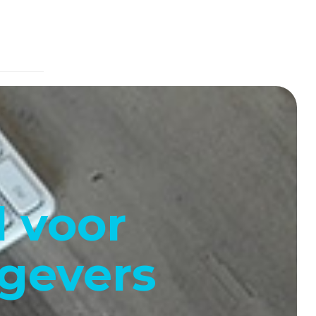
d voor
tgevers