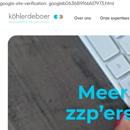
google-site-verification: googleb063689f6bfd7973.html
Over ons
Onze expertises
Meer 
zzp’er