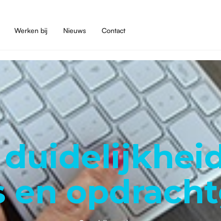
Werken bij
Nieuws
Contact
duidelijkhei
s en opdrach