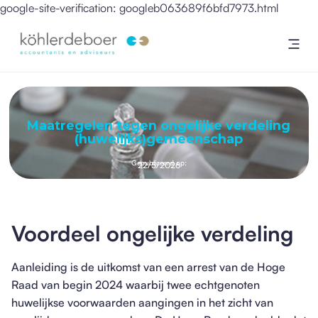
google-site-verification: googleb063689f6bfd7973.html
Maatregelen tegen ongelijke verdeling
(huwelijks)gemeenschap
Gepubliceerd op:
22/5/2026
Voordeel ongelijke verdeling
Aanleiding is de uitkomst van een arrest van de Hoge
Raad van begin 2024 waarbij twee echtgenoten
huwelijkse voorwaarden aangingen in het zicht van