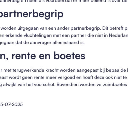
e aanvraag en heeft als voordeel dat er meer bekend is over 
partnerbegrip
k worden uitgegaan van een ander partnerbegrip. Dit betreft par
en erkende vluchtelingen met een partner die niet in Nederlan
tgegaan dat de aanvrager alleenstaand is.
, rente en boetes
er met terugwerkende kracht worden aangepast bij bepaalde be
aast wordt geen rente meer vergoed en hoeft deze ook niet te
ag afwijkt van het voorschot. Bovendien worden verzuimboetes 
 15-07-2025