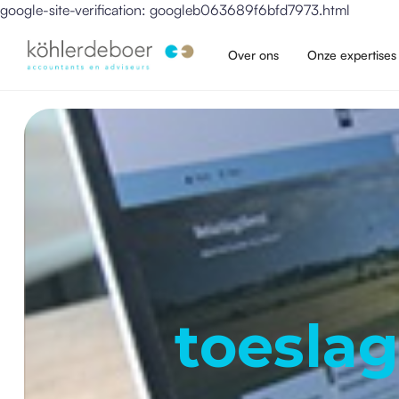
google-site-verification: googleb063689f6bfd7973.html
Over ons
Onze expertises
toeslag