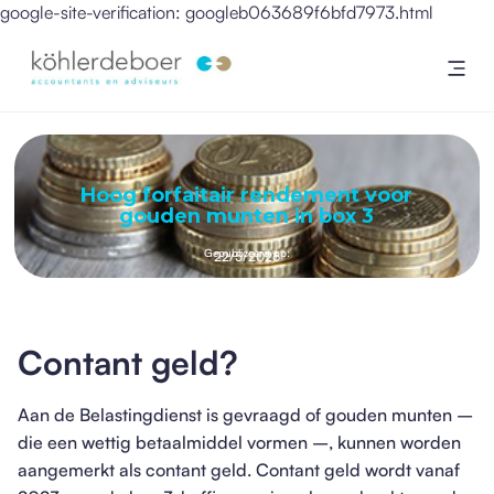
google-site-verification: googleb063689f6bfd7973.html
Hoog forfaitair rendement voor
gouden munten in box 3
Gepubliceerd op:
22/5/2026
Contant geld?
Aan de Belastingdienst is gevraagd of gouden munten –
die een wettig betaalmiddel vormen –, kunnen worden
aangemerkt als contant geld. Contant geld wordt vanaf