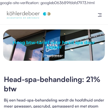
google-site-verification: googleb063689f6bfd7973.html
Hoog btw-tarief voor head spa door
kapper
Gepubliceerd op:
22/5/2026
Head-spa-behandeling: 21%
btw
Bij een head-spa-behandeling wordt de hoofdhuid onder
meer gewassen, gescrubd, gemasseerd en met stoom