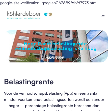
google-site-verification: googleb063689f6bfd7973.html
Hoge Raad: belastingrente
vennootschapsbelasting is te hoog
Gepubliceerd op:
22/5/2026
Belastingrente
Voor de vennootschapsbelasting (Vpb) en een aantal
minder voorkomende belastingsoorten wordt een ander
– hoger – percentage belastingrente berekend dan