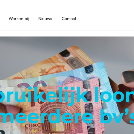
Werken bij
Nieuws
Contact
ruikelijk loon
meerdere bv’