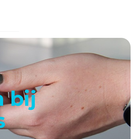
 bij
s