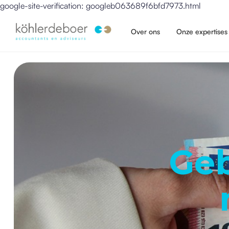
google-site-verification: googleb063689f6bfd7973.html
Over ons
Onze expertises
Geb