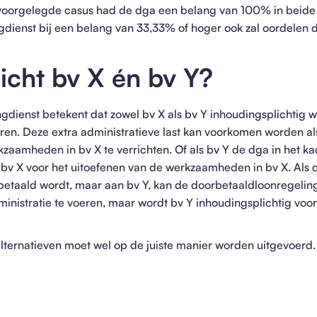
 voorgelegde casus had de dga een belang van 100% in beide 
dienst bij een belang van 33,33% of hoger ook zal oordelen d
icht bv X én bv Y?
ngdienst betekent dat zowel bv X als bv Y inhoudingsplichtig
ren. Deze extra administratieve last kan voorkomen worden als
aamheden in bv X te verrichten. Of als bv Y de dga in het kad
an bv X voor het uitoefenen van de werkzaamheden in bv X. Als
 betaald wordt, maar aan bv Y, kan de doorbetaaldloonregelin
ministratie te voeren, maar wordt bv Y inhoudingsplichtig vo
lternatieven moet wel op de juiste manier worden uitgevoer