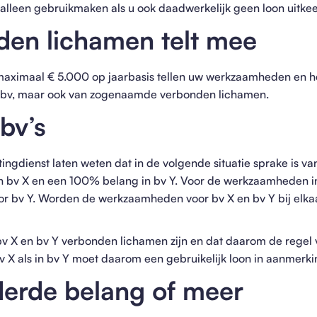
alleen gebruikmaken als u ook daadwerkelijk geen loon uitkee
den lichamen telt mee
maximaal € 5.000 op jaarbasis tellen uw werkzaamheden en h
w bv, maar ook van zogenaamde verbonden lichamen.
bv’s
tingdienst laten weten dat in de volgende situatie sprake is 
n bv X en een 100% belang in bv Y. Voor de werkzaamheden in
oor bv Y. Worden de werkzaamheden voor bv X en bv Y bij elka
 bv X en bv Y verbonden lichamen zijn en dat daarom de regel
bv X als in bv Y moet daarom een gebruikelijk loon in aanme
derde belang of meer