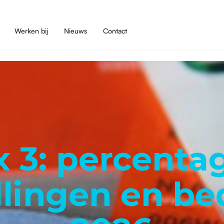
Werken bij
Nieuws
Contact
 3: percenta
ellingen en b