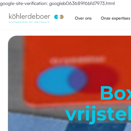
google-site-verification: googleb063689f6bfd7973.html
Over ons
Onze expertises
Box
vrijst