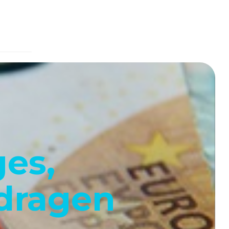
ges,
edragen