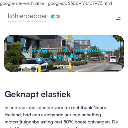
google-site-verification: googleb063689f6bfd7973.html
Bevestig handelarenkenteken
zorgvuldig
Gepubliceerd op:
9/7/2025
Geknapt elastiek
In een zaak die speelde voor de rechtbank Noord-
Holland, had een autohandelaar een naheffing
motorrijtuigenbelasting met 50% boete ontvangen. De