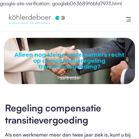
google-site-verification: googleb063689f6bfd7973.html
Alleen nog kleine ondernemers recht
op compensatieregeling
transitievergoeding?
Gepubliceerd op:
22/5/2026
Regeling compensatie
transitievergoeding
Als een werknemer meer dan twee jaar ziek is, kunt u bij